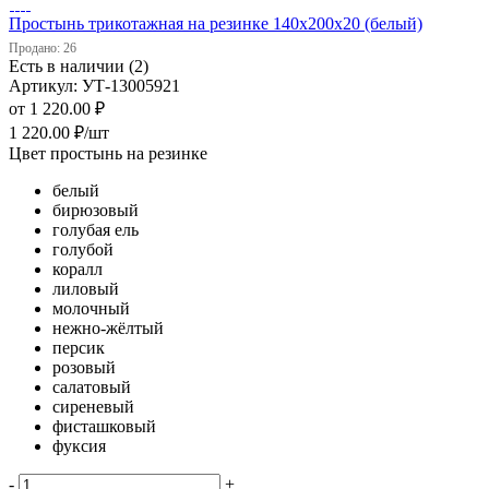
Простынь трикотажная на резинке 140х200х20 (белый)
Продано: 26
Есть в наличии (2)
Артикул: УТ-13005921
от
1 220.00 ₽
1 220.00
₽
/шт
Цвет простынь на резинке
белый
бирюзовый
голубая ель
голубой
коралл
лиловый
молочный
нежно-жёлтый
персик
розовый
салатовый
сиреневый
фисташковый
фуксия
-
+