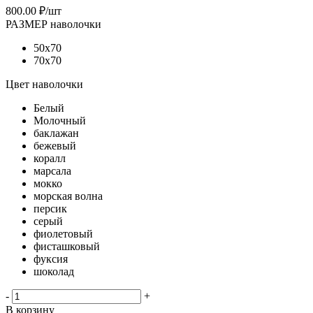
800.00
₽
/шт
РАЗМЕР наволочки
50х70
70х70
Цвет наволочки
Белый
Молочный
баклажан
бежевый
коралл
марсала
мокко
морская волна
персик
серый
фиолетовый
фисташковый
фуксия
шоколад
-
+
В корзину