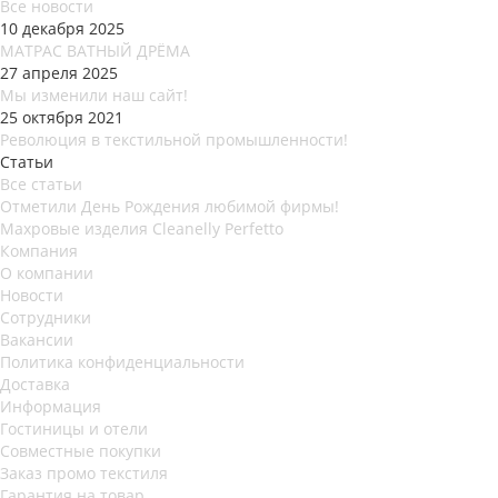
Все новости
10 декабря 2025
МАТРАС ВАТНЫЙ ДРЁМА
27 апреля 2025
Мы изменили наш сайт!
25 октября 2021
Революция в текстильной промышленности!
Статьи
Все статьи
Отметили День Рождения любимой фирмы!
Махровые изделия Cleanelly Perfetto
Компания
О компании
Новости
Сотрудники
Вакансии
Политика конфиденциальности
Доставка
Информация
Гостиницы и отели
Совместные покупки
Заказ промо текстиля
Гарантия на товар