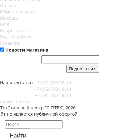
Оплата
Обмен и возврат
Помощь
Блог
Вопрос-ответ
Гид по выбору
Гарантии
Новости магазина
Наши контакты
+7-962-760-18-10
+7-962-760-18-10
+7-844-260-18-10
info@cititex.ru
ТекСтильный центр “CITITEX”, 2026
айт не является публичной офертой
Найти