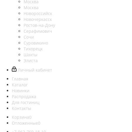
Москва
Москва
Новороссийск
Новочеркасск
Ростов-на-Дону
Серафимович
Сочи
Суровикино
Тихорецк
Шахты
Элиста
Личный кабинет
Главная
Каталог
Новинки
Распродажа
Для гостиниц
Контакты
Корзина
0
Отложенные
0
+7-962-760-18-10