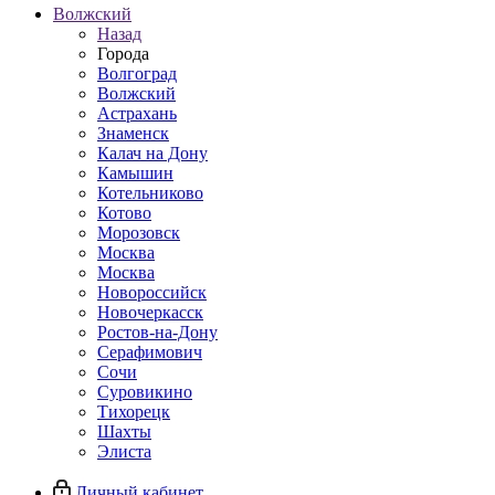
Волжский
Назад
Города
Волгоград
Волжский
Астрахань
Знаменск
Калач на Дону
Камышин
Котельниково
Котово
Морозовск
Москва
Москва
Новороссийск
Новочеркасск
Ростов-на-Дону
Серафимович
Сочи
Суровикино
Тихорецк
Шахты
Элиста
Личный кабинет