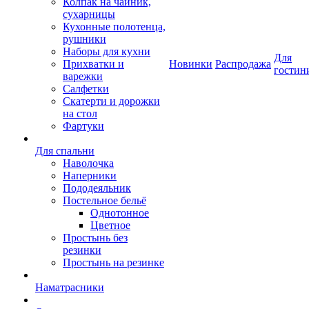
Колпак на чайник,
сухарницы
Кухонные полотенца,
рушники
Наборы для кухни
Для
Прихватки и
Новинки
Распродажа
гостин
варежки
Салфетки
Скатерти и дорожки
на стол
Фартуки
Для спальни
Наволочка
Наперники
Пододеяльник
Постельное бельё
Однотонное
Цветное
Простынь без
резинки
Простынь на резинке
Наматрасники