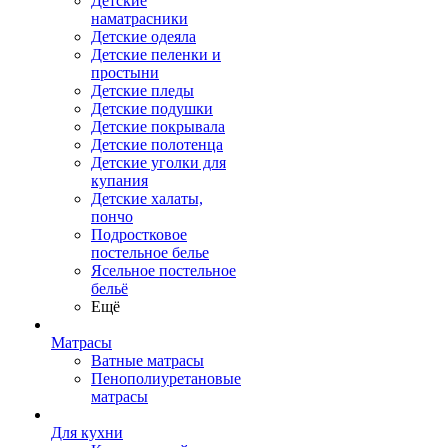
Детские
наматрасники
Детские одеяла
Детские пеленки и
простыни
Детские пледы
Детские подушки
Детские покрывала
Детские полотенца
Детские уголки для
купания
Детские халаты,
пончо
Подростковое
постельное белье
Ясельное постельное
бельё
Ещё
Матрасы
Ватные матрасы
Пенополиуретановые
матрасы
Для кухни