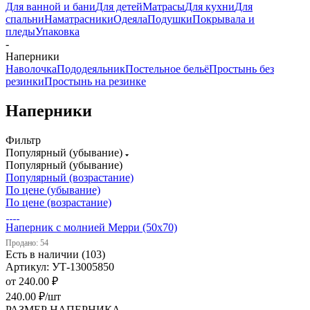
Для ванной и бани
Для детей
Матрасы
Для кухни
Для
спальни
Наматрасники
Одеяла
Подушки
Покрывала и
пледы
Упаковка
-
Наперники
Наволочка
Пододеяльник
Постельное бельё
Простынь без
резинки
Простынь на резинке
Наперники
Фильтр
Популярный (убывание)
Популярный (убывание)
Популярный (возрастание)
По цене (убывание)
По цене (возрастание)
Наперник с молнией Мерри (50х70)
Продано: 54
Есть в наличии (103)
Артикул: УТ-13005850
от
240.00 ₽
240.00
₽
/шт
РАЗМЕР НАПЕРНИКА